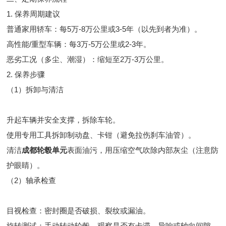
1. 保养周期建议
普通家用轿车：每5万-8万公里或3-5年（以先到者为准）。
高性能/重型车辆：每3万-5万公里或2-3年。
恶劣工况（多尘、潮湿）：缩短至2万-3万公里。
2. 保养步骤
（1）拆卸与清洁
升起车辆并安全支撑，拆除车轮。
使用专用工具拆卸制动盘、卡钳（避免拉伤刹车油管）。
清洁
成都轮毂单元
表面油污，用压缩空气吹除内部灰尘（注意防
护眼睛）。
（2）轴承检查
目视检查：密封圈是否破损、裂纹或漏油。
旋转测试：手动转动轮毂，观察是否有卡滞、异响或轴向间隙