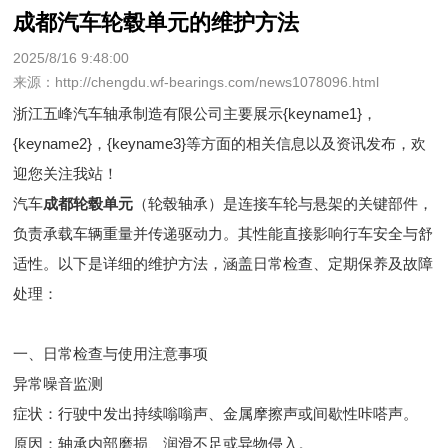
成都汽车轮毂单元的维护方法
2025/8/16 9:48:00
来源：http://chengdu.wf-bearings.com/news1078096.html
浙江五峰汽车轴承制造有限公司主要展示
{keyname1}
，
{keyname2}，{keyname3}等方面的相关信息以及资讯发布，欢
迎您关注我站！
汽车
成都轮毂单元
（轮毂轴承）是连接车轮与悬架的关键部件，
负责承载车辆重量并传递驱动力。其性能直接影响行车安全与舒
适性。以下是详细的维护方法，涵盖日常检查、定期保养及故障
处理：
一、日常检查与使用注意事项
异常噪音监测
症状：行驶中发出持续嗡嗡声、金属摩擦声或间歇性咔嗒声。
原因：轴承内部磨损、润滑不足或异物侵入。