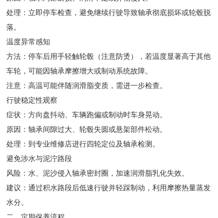
处理：立即停车检查，避免继续行驶导致轴承彻底损坏或轮毂脱
落。
温度异常感知
方法：停车后用手轻触轮毂（注意防烫），若温度显著高于其他
车轮，可能因轴承摩擦增大或制动系统故障。
注意：高温可能伴随润滑脂变质，需进一步检查。
行驶稳定性观察
症状：方向盘抖动、车辆跑偏或制动时车身晃动。
原因：轴承间隙过大、轮毂失圆或悬架部件松动。
处理：到专业维修店进行四轮定位及轴承检测。
避免涉水与泥泞路段
风险：水、泥沙侵入轴承密封圈，加速润滑脂乳化失效。
建议：通过积水路段后低速行驶并轻踩制动，利用摩擦热量蒸发
水分。
二、定期保养流程