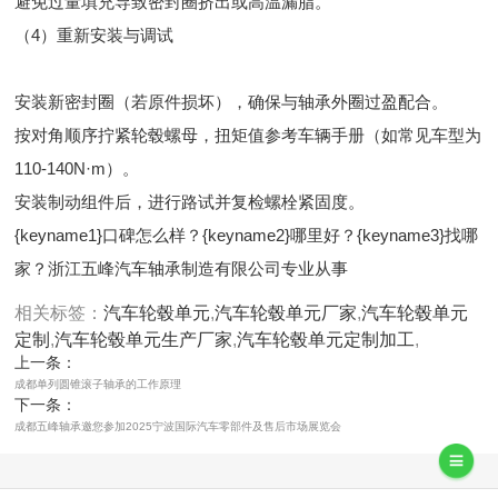
避免过量填充导致密封圈挤出或高温漏脂。
（4）重新安装与调试
安装新密封圈（若原件损坏），确保与轴承外圈过盈配合。
按对角顺序拧紧轮毂螺母，扭矩值参考车辆手册（如常见车型为
110-140N·m）。
安装制动组件后，进行路试并复检螺栓紧固度。
{keyname1}口碑怎么样？{keyname2}哪里好？{keyname3}找哪
家？浙江五峰汽车轴承制造有限公司专业从事
相关标签：
汽车轮毂单元
,
汽车轮毂单元厂家
,
汽车轮毂单元
定制
,
汽车轮毂单元生产厂家
,
汽车轮毂单元定制加工
,
上一条：
成都单列圆锥滚子轴承的工作原理
下一条：
成都五峰轴承邀您参加2025宁波国际汽车零部件及售后市场展览会