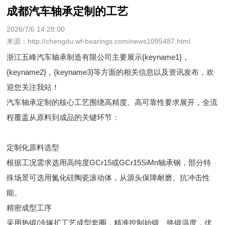
成都汽车轴承定制的工艺
2026/7/6 14:28:00
来源：http://chengdu.wf-bearings.com/news1095487.html
浙江五峰汽车轴承制造有限公司主要展示
{keyname1}
，
{keyname2}，{keyname3}等方面的相关信息以及资讯发布，欢
迎您关注我站！
汽车轴承定制的核心工艺围绕高精度、高可靠性要求展开，全流
程覆盖从原料到成品的关键环节：
‌定制化原料选型‌
根据工况需求选用高纯度GCr15或GCr15SiMn轴承钢，部分特
殊场景可选用氮化硅陶瓷滚动体，从源头保障耐磨、抗冲击性
能。
‌精密成型工序‌
采用热锻/冷辗扩工艺成型套圈，精准控制始锻、终锻温度，优