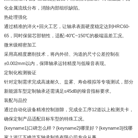
化金属流线分布，消除内部组织缺陷。
‌热处理强化‌
通过精准的淬火+回火工艺，让轴承表面硬度稳定达到HRC60-
65，同时保留芯部韧性，适配-40℃~150℃的极端温差工况。
‌微米级精密加工‌
采用高精度磨削技术，将内外径、沟道的尺寸公差控制在
±0.002mm以内，保障轴承运转精度与低噪音表现。
‌定制化检测验证‌
针对定制需求完成高速耐久、盐雾、寿命模拟等专项测试，部分
新能源车型定制轴承还需满足≤45dB的噪音指标要求。
‌装配与品控‌
通过自动化设备精准控制游隙，完成全工序12道以上检测关卡，
确保定制产品适配目标车型的特殊工况。
{keyname1}口碑怎么样？{keyname2}哪里好？{keyname3}找哪
家？浙江五峰汽车轴承制造有限公司专业从事