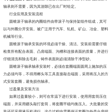
轴承则不需要，因为其游隙已在出厂时给定。
行业应用及安装流程
圆锥滚子轴承的内圈组件由带滚子与保持架组件组成，其可
以与外圈分开安装。被广泛用于汽车、轧机、矿山、冶金、塑料
机械等行业。
圆锥滚子轴承安装的环境必须干燥、清洁。安装前需要仔细
检查所有配合表面、凸肩端面、沟槽和连接表面的质量，并进行
仔细清洗和除去毛刺，铸件表面则必须清除干净型砂。
圆锥滚子轴承轴承安装时，必须在套圈端面圆周上施加的压
力必须均等，不得用榔头等工具直接敲击端面，采用将压入的方
式安装套圈，避免损伤轴承。
过盈量及安装方法
如果过盈量较小，则可在常温下进行安装，使用用套筒压住
端面，并采用鎯头敲打套筒，将套圈平稳均衡压入。大批量的安
装还可采用液压机进行。这个过程中需要保证套圈与外壳台肩端