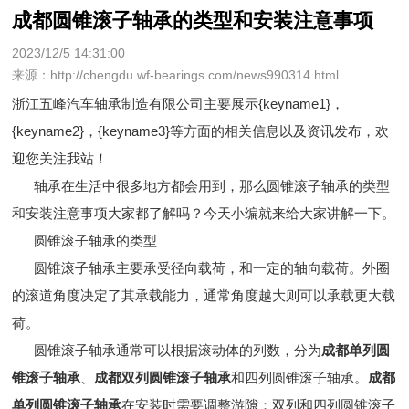
成都圆锥滚子轴承的类型和安装注意事项
2023/12/5 14:31:00
来源：http://chengdu.wf-bearings.com/news990314.html
浙江五峰汽车轴承制造有限公司主要展示
{keyname1}
，
{keyname2}，{keyname3}等方面的相关信息以及资讯发布，欢
迎您关注我站！
轴承在生活中很多地方都会用到，那么圆锥滚子轴承的类型
和安装注意事项大家都了解吗？今天小编就来给大家讲解一下。
圆锥滚子轴承的类型
圆锥滚子轴承主要承受径向载荷，和一定的轴向载荷。外圈
的滚道角度决定了其承载能力，通常角度越大则可以承载更大载
荷。
圆锥滚子轴承通常可以根据滚动体的列数，分为
成都单列圆
锥滚子轴承
、
成都双列圆锥滚子轴承
和四列圆锥滚子轴承。
成都
单列圆锥滚子轴承
在安装时需要调整游隙；双列和四列圆锥滚子